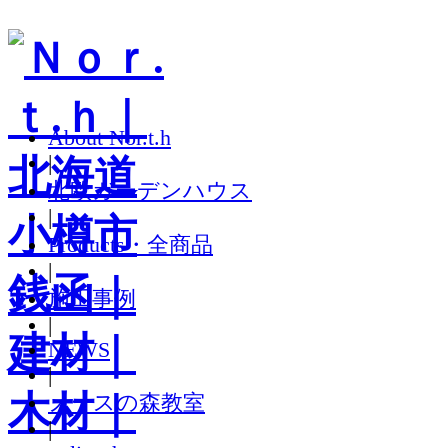
About Nor.t.h
|
北欧ガーデンハウス
|
Products・全商品
|
施工事例
|
NEWS
|
ノースの森教室
|