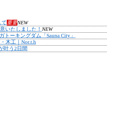
して
重要
NEW
品ご用意いたしました！
NEW
キングダム「Sauna City」
工｜Nor.t.h
”が叶う2日間