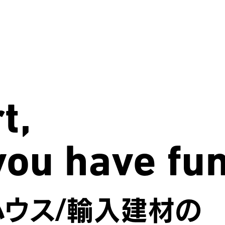
t,
you have fu
ハウス/輸入建材の