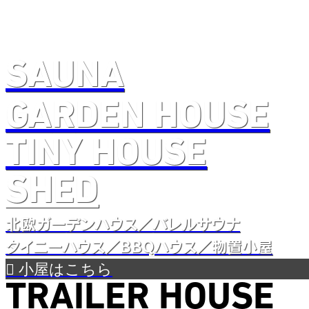
SAUNA
GA
R
DEN HOUSE
TINY HOUSE
SHED
北
欧
ガー
デンハウス／
バレルサウナ
タイニーハウス／BBQハウス／物置小屋

小屋はこちら
TRAILER HOUSE