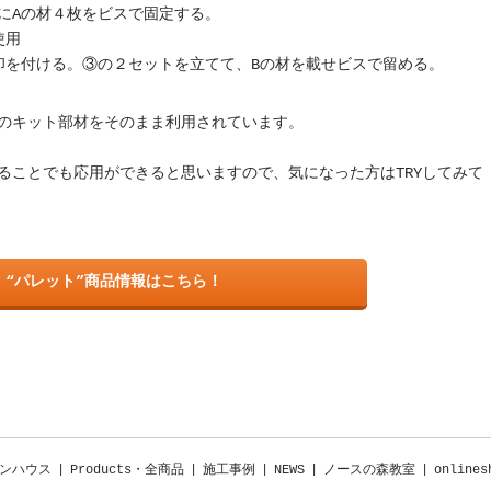
にAの材４枚をビスで固定する。
使用
印を付ける。③の２セットを立てて、Bの材を載せビスで留める。
のキット部材をそのまま利用されています。
ることでも応用ができると思いますので、気になった方はTRYしてみて
“パレット”商品情報はこちら！
ンハウス
|
Products・全商品
|
施工事例
|
NEWS
|
ノースの森教室
|
onlines