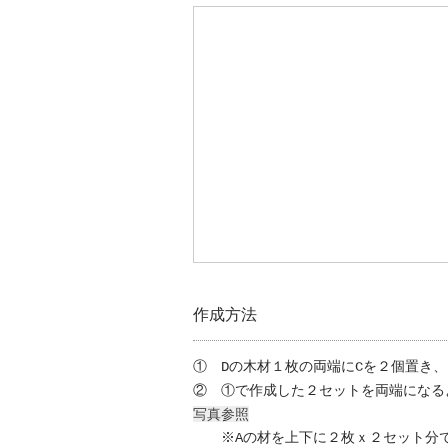
作成方法
① Dの木材１枚の両端にCを２個置き
② ①で作成した２セットを両端になる
写真参照
※Aの材を上下に２枚ｘ２セット分